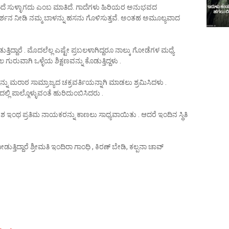
ಾದೆ ಸುಳ್ಳಾಗದು ಎಂಬ ಮಾತಿದೆ. ಗಾದೆಗಳು ಹಿರಿಯರ ಅನುಭವದ
ಗದರ್ಶನ ನೀಡಿ ನಮ್ಮ ಬಾಳನ್ನು ಹಸನು ಗೊಳಿಸುತ್ತವೆ. ಅಂತಹ ಅಮೂಲ್ಯವಾದ
ತಿದ್ದಾರೆ . ಮೊದಲೆಲ್ಲ ಎಷ್ಟೇ ಪ್ರಬಲಳಾಗಿದ್ದರೂ ನಾಲ್ಕು ಗೋಡೆಗಳ ಮಧ್ಯೆ
ುರುವಾಗಿ ಒಳ್ಳೆಯ ಶಿಕ್ಷಣವನ್ನು ಕೊಡುತ್ತಿದ್ದಳು .
ು ಮರಾಠ ಸಾಮ್ರಾಜ್ಯದ ಚಕ್ರವರ್ತಿಯನ್ನಾಗಿ ಮಾಡಲು ಶ್ರಮಿಸಿದಳು .
ದಲ್ಲಿ ಪಾಲ್ಗೊಳ್ಳುವಂತೆ ಹುರಿದುಂಬಿಸಿದರು .
ಇಂಥ ಪ್ರತಿಮ ನಾಯಕರನ್ನು ಕಾಣಲು ಸಾಧ್ಯವಾಯಿತು . ಆದರೆ ಇಂದಿನ ಸ್ಥಿತಿ
ಡುತ್ತಿದ್ದಾರೆ ಶ್ರೀಮತಿ ಇಂದಿರಾ ಗಾಂಧಿ , ಕಿರಣ್ ಬೇಡಿ, ಕಲ್ಪನಾ ಚಾವ್