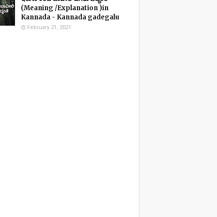
(Meaning /Explanation )in
Kannada - Kannada gadegalu
February 21, 2021