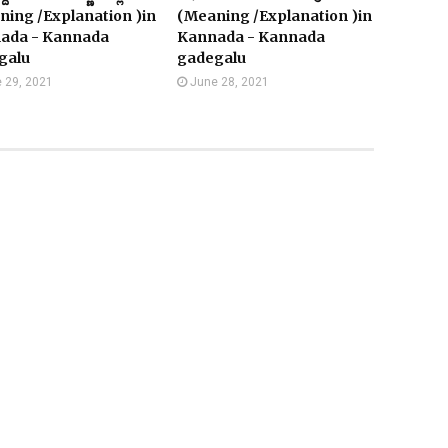
ing /Explanation )in
(Meaning /Explanation )in
ada - Kannada
Kannada - Kannada
galu
gadegalu
 29, 2021
June 28, 2021