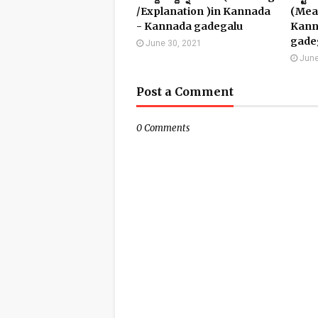
/Explanation )in Kannada
(Mean
- Kannada gadegalu
Kann
gade
June 30, 2021
June
Post a Comment
0 Comments