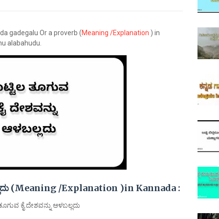
ada gadegalu Or a proverb (
Meaning /Explanation
) in
nu alabahudu.
ಬಲ್ಲದು (Meaning /Explanation )in Kannada :
 ತೂಗುವ ಕೈ ದೇಶವನ್ನು ಆಳಬಲ್ಲದು