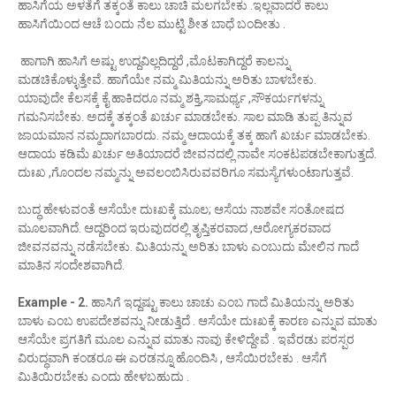
ಹಾಸಿಗೆಯ ಅಳತೆಗೆ ತಕ್ಕಂತೆ ಕಾಲು ಚಾಚಿ ಮಲಗಬೇಕು .ಇಲ್ಲವಾದರೆ ಕಾಲು
ಹಾಸಿಗೆಯಿಂದ ಆಚೆ ಬಂದು ನೆಲ ಮುಟ್ಟಿ ಶೀತ ಬಾಧೆ ಬಂದೀತು .
ಹಾಗಾಗಿ ಹಾಸಿಗೆ ಅಷ್ಟು ಉದ್ದವಿಲ್ಲದಿದ್ದರೆ ,ಮೊಟಕಾಗಿದ್ದರೆ ಕಾಲನ್ನು
ಮಡಚಿಕೊಳ್ಳುತ್ತೇವೆ. ಹಾಗೆಯೇ ನಮ್ಮ ಮಿತಿಯನ್ನು ಅರಿತು ಬಾಳಬೇಕು.
ಯಾವುದೇ ಕೆಲಸಕ್ಕೆ ಕೈ ಹಾಕಿದರೂ ನಮ್ಮ ಶಕ್ತಿ,ಸಾಮರ್ಥ್ಯ ,ಸೌಕರ್ಯಗಳನ್ನು
ಗಮನಿಸಬೇಕು. ಅದಕ್ಕೆ ತಕ್ಕಂತೆ ಖರ್ಚು ಮಾಡಬೇಕು. ಸಾಲ ಮಾಡಿ ತುಪ್ಪ ತಿನ್ನುವ
ಜಾಯಮಾನ ನಮ್ಮದಾಗಬಾರದು. ನಮ್ಮ ಆದಾಯಕ್ಕೆ ತಕ್ಕ ಹಾಗೆ ಖರ್ಚು ಮಾಡಬೇಕು.
ಆದಾಯ ಕಡಿಮೆ ಖರ್ಚು ಅತಿಯಾದರೆ ಜೀವನದಲ್ಲಿ ನಾವೇ ಸಂಕಟಪಡಬೇಕಾಗುತ್ತದೆ.
ದುಃಖ ,ಗೊಂದಲ ನಮ್ಮನ್ನು ಅವಲಂಬಿಸಿರುವವರಿಗೂ ಸಮಸ್ಯೆಗಳುಂಟಾಗುತ್ತವೆ.
ಬುದ್ಧ ಹೇಳುವಂತೆ ಆಸೆಯೇ ದುಃಖಕ್ಕೆ ಮೂಲ; ಆಸೆಯ ನಾಶವೇ ಸಂತೋಷದ
ಮೂಲವಾಗಿದೆ. ಆದ್ದರಿಂದ ಇರುವುದರಲ್ಲಿ ತೃಪ್ತಿಕರವಾದ ,ಆರೋಗ್ಯಕರವಾದ
ಜೀವನವನ್ನು ನಡೆಸಬೇಕು. ಮಿತಿಯನ್ನು ಅರಿತು ಬಾಳು ಎಂಬುದು ಮೇಲಿನ ಗಾದೆ
ಮಾತಿನ ಸಂದೇಶವಾಗಿದೆ.
Example - 2.
ಹಾಸಿಗೆ ಇದ್ದಷ್ಟು ಕಾಲು ಚಾಚು ಎಂಬ ಗಾದೆ ಮಿತಿಯನ್ನು ಅರಿತು
ಬಾಳು ಎಂಬ ಉಪದೇಶವನ್ನು ನೀಡುತ್ತಿದೆ . ಆಸೆಯೇ ದುಃಖಕ್ಕೆ ಕಾರಣ ಎನ್ನುವ ಮಾತು
ಆಸೆಯೇ ಪ್ರಗತಿಗೆ ಮೂಲ ಎನ್ನುವ ಮಾತು ನಾವು ಕೇಳಿದ್ದೇವೆ . ಇವೆರಡು ಪರಸ್ಪರ
ವಿರುದ್ಧವಾಗಿ ಕಂಡರೂ ಈ ಎರಡನ್ನೂ ಹೊಂದಿಸಿ , ಆಸೆಯಿರಬೇಕು . ಆಸೆಗೆ
ಮಿತಿಯಿರಬೇಕು ಎಂದು ಹೇಳಬಹುದು .