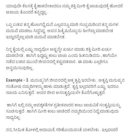
ಯಾವುದೇ ಕೆಲಸಕ್ಕೆ ಕೈ ಹಾಕಬೇಕಾದರೂ ನಮ್ಮ ಶಕ್ತಿ ಮೀರಿ ಕೈ ಚಾಚುವುದಕ್ಕೆ ಹೋದರೆ
ಅಪಾಯ ತೊಂದರೆ ತಪ್ಪಿದ್ದಲ್ಲ .
ಒಬ್ಬ ಬಡವ ತನ್ನ ಹೊಲಗದ್ದೆ ಮನೆ ಎಲ್ಲವನ್ನೂ ಮಾರಿ ಸಂಭ್ರಮದಿಂದ ತನ್ನ ಮಗಳ
ಮದುವೆ ಮಾಡಲು ಸಿದ್ಧನಿದ್ದ . ಅವನ ಹಿತೈಷಿಯೊಬ್ಬನು ಹೀಗೆಲ್ಲಾ ಮಾಡಬೇಡ
ಇದ್ದುದನ್ನೆಲ್ಲಾ ಮಾರಿ ಮದುವೆ ಮಾಡಬೇಡ .
ನಿನ್ನ ಕೈಯಲ್ಲಿ ಎಷ್ಟು ಸಾಧ್ಯವೋ ಅಷ್ಟನ್ನೇ ಖರ್ಚು ಮಾಡು ಶಕ್ತಿ ಮೀರಿ ಖರ್ಚು
ಮಾಡಬೇಡ . ಹಾಸಿಗೆ ಇದ್ದಷ್ಟು ಕಾಲು ಚಾಚು ಎಂದು ಹಿತನುಡಿದನು , ಹಾಗೆಯೇ
ಸಡೆದ ಬಡವ ಮುಂದೆ ಜೀವನದಲ್ಲಿ ಕಷ್ಟಪಡಲಾರ . ಈ ಮಾತು ಎಲ್ಲರಿಗೂ
ಅನ್ವಯಿಸುವುದಿಲ್ಲ .
Example - 3.
ಮನುಷ್ಯನಿಗೆ ಜೀವನದಲ್ಲಿ ಆತ್ಮ ತೃಪ್ತಿ ಇರಬೇಕು . ಅತೃಪ್ತಿ ಮನುಷ್ಯನ
ಸಂತೋಷ ನಮ್ಮದಿಗಳನ್ನು ಹಾಳು ಮಾಡುತ್ತದೆ . ತೃಪ್ತಿ ಇಲ್ಲದವರಿಗೆ ಎಷ್ಟು ಇದರೂ
ಸಾಲದು ಎನಿಸುತ್ತದೆ . ಅವರ ಜೀವ ಅಸಂತೃಪ್ತಿಯಲೇ ಕೊನೆಗೊಳ್ಳುತ್ತದೆ .
ಹಾಸಿಗೆ ಇಲ್ಲಿ ನಮ್ಮ ಆವಶ್ಯಕತೆಗಳ ಪ್ರತೀಕವಾದರ ಕಾಲು ಚಾಚುವಿಕೆ ಸಂತೃಪ್ತಿಯನ್ನು
ಸೂಚಿಸುತ್ತದೆ . ಹಾಸಿಗೆ ಮೀರಿ ಕಾಲು ಚಾಚಿದರೆ ನಮ್ಮದಿಯಿಂದ ನಿದ್ದೆ ಮಾಡುವುದು
ಸಾಧ್ಯವಿಲ್ಲ .
ನನ್ನ ಸೀಮಿತ ತೋಳಲ್ಲಿ ಆದಾಯಕ್ಕೆ ಸರಿಹೊಂದುವಂತೆ ಬಾಳಬೇಕು . ಇಲ್ಲವಾದರೆ